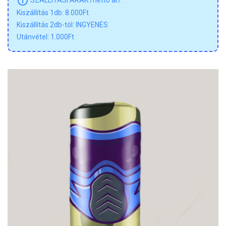
info_outline
SZÁLLÍTÁSI ÁRAK /nettó ár/:
Kiszállítás 1db: 8.000Ft
Kiszállítás 2db-tól: INGYENES
Utánvétel: 1.000Ft