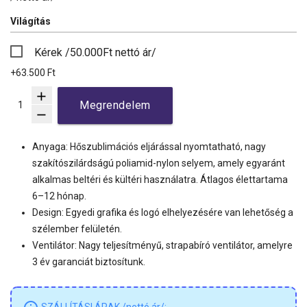
Világítás
Kérek /50.000Ft nettó ár/
+63.500 Ft
add
Megrendelem
remove
Anyaga: Hőszublimációs eljárással nyomtatható, nagy
szakítószilárdságú poliamid-nylon selyem, amely egyaránt
alkalmas beltéri és kültéri használatra. Átlagos élettartama
6–12 hónap.
Design: Egyedi grafika és logó elhelyezésére van lehetőség a
szélember felületén.
Ventilátor: Nagy teljesítményű, strapabíró ventilátor, amelyre
3 év garanciát biztosítunk.