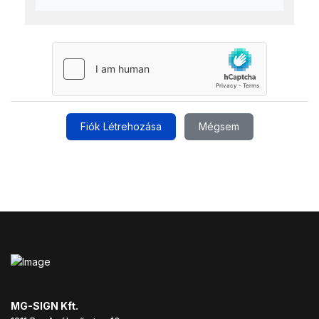
Fiók Létrehozása
Mégsem
MG-SIGN Kft.